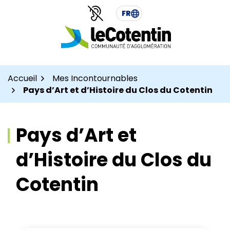
Aller
Aller
Gestion des traceurs
FR
au
au
contenu
pied
de
page
Accueil
Mes Incontournables
Pays d’Art et d’Histoire du Clos du Cotentin
Pays d’Art et
d’Histoire du Clos du
Cotentin