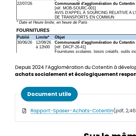
Depuis 2024 l’Agglomération du Cotentin à dével
achats socialement et écologiquement respo
Informations complémen
Document utile
Rapport-Spaser-Achats-Cotentin
(pdf, 2,4