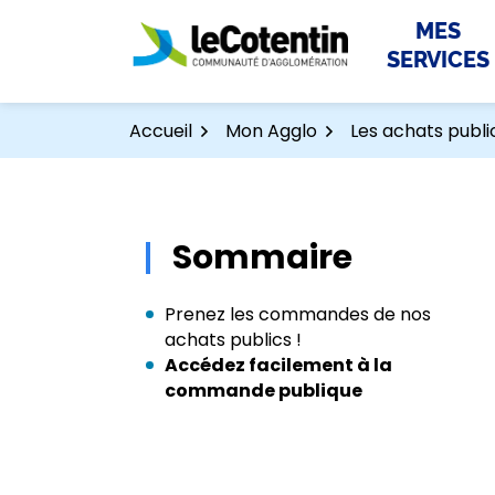
Aller
Aller
Gestion des traceurs
MES
au
au
SERVICES
contenu
pied
de
page
Accueil
Mon Agglo
Les achats publi
Sommaire
Prenez les commandes de nos
achats publics !
Accédez facilement à la
commande publique