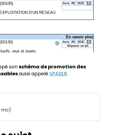
oppé son
schéma de promotion des
nsables
aussi appelé
SPASER
.
taires
6 mo)