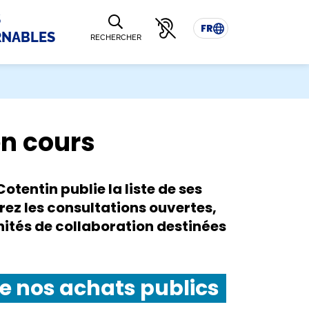
S
FR
RNABLES
RECHERCHER
en cours
entin publie la liste de ses
rez les consultations ouvertes,
nités de collaboration destinées
 nos achats publics