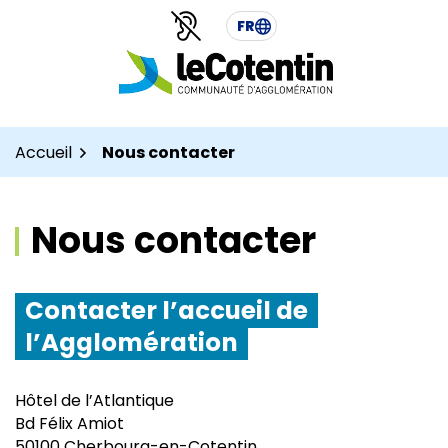
Aller
Aller
Gestion des traceurs
FR
au
au
contenu
pied
de
page
Accueil
Nous contacter
Nous contacter
Contacter l’accueil de
l’Agglomération
Hôtel de l’Atlantique
Bd Félix Amiot
50100 Cherbourg-en-Cotentin