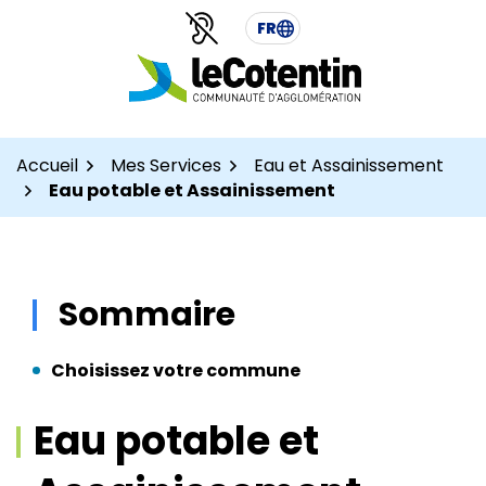
Aller
Aller
Gestion des traceurs
FR
au
au
contenu
pied
de
page
Accueil
Mes Services
Eau et Assainissement
Eau potable et Assainissement
Sommaire
Choisissez votre commune
Eau potable et