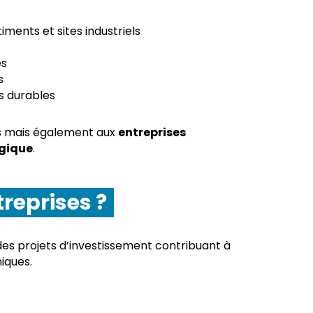
ments et sites industriels
és
s
es durables
ales mais également aux
entreprises
ogique
.
treprises ?
es projets d’investissement contribuant à
iques.