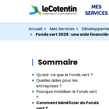
Aller
Aller
Gestion des traceurs
MES
au
au
SERVICES
contenu
pied
de
page
Accueil
Mes Services
Développemen
Fonds vert 2026 : une aide financiè
Sommaire
Qu’est-ce que le Fonds vert ?
Quelles aides pour les
entreprises ?
Pourquoi mobiliser le Fonds vert
?
Comment bénéficier du Fonds
vert ?