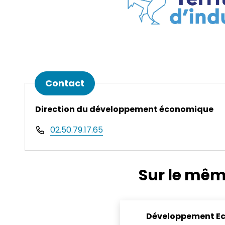
Informations complémen
Contact
Direction du développement économique
02.50.79.17.65
Sur le mêm
Développement E