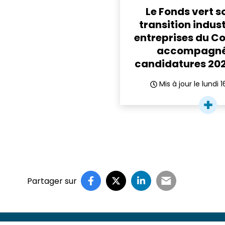
Le Fonds vert s
transition industr
entreprises du Co
accompagnée
candidatures 202
Mis à jour le
lundi 
Partager sur
Partager sur Facebook
(ouverture dans un nouvel on
Partager sur X (Twitter)
(ouverture dans un nouv
Partager sur Linke
(ouverture dans u
Partager par
(ouverture d