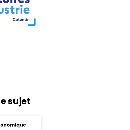
taires
e sujet
conomique