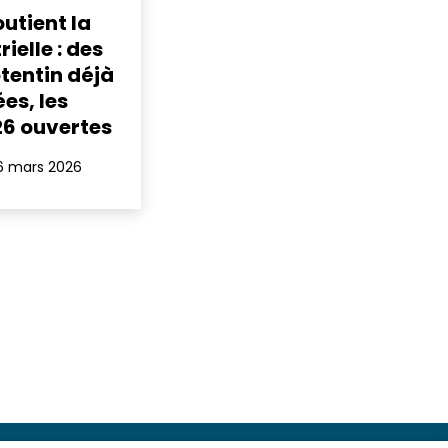
outient la
ielle : des
tentin déjà
s, les
6 ouvertes
16 mars 2026
glet)
el onglet)
dIn
n nouvel onglet)
 e-mail
ans un nouvel onglet)