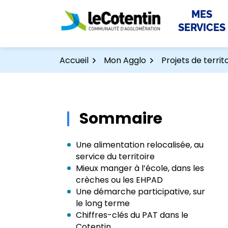
Aller
Aller
Gestion des traceurs
MES
au
au
SERVICES
contenu
pied
de
page
Accueil
Mon Agglo
Projets de territ
Sommaire
Une alimentation relocalisée, au
service du territoire
Mieux manger à l’école, dans les
crèches ou les EHPAD
Une démarche participative, sur
le long terme
Chiffres-clés du PAT dans le
Cotentin