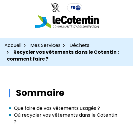
Aller
Aller
Gestion des traceurs
FR
au
au
contenu
pied
de
page
Accueil
Mes Services
Déchets
Recycler vos vêtements dans le Cotentin :
comment faire ?
Sommaire
Que faire de vos vêtements usagés ?
Où recycler vos vêtements dans le Cotentin
?