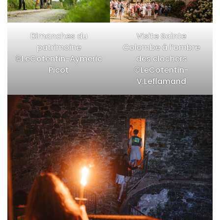
Dimanches du
Visite Sainte
patrimoine
Colombe à l’ombre
©LeCotentin-Aymeric
des clochers
Picot
©LeCotentin-
V.Leflamand