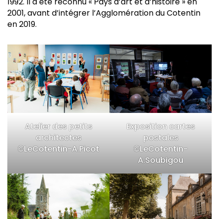
1992. Il a été reconnu « Pays d’art et d’histoire » en
2001, avant d’intégrer l’Agglomération du Cotentin
en 2019.
Atelier des petits
Exposition cartes
architectes
postales
©LeCotentin-A.Picot
©LeCotentin-
A.Soubigou