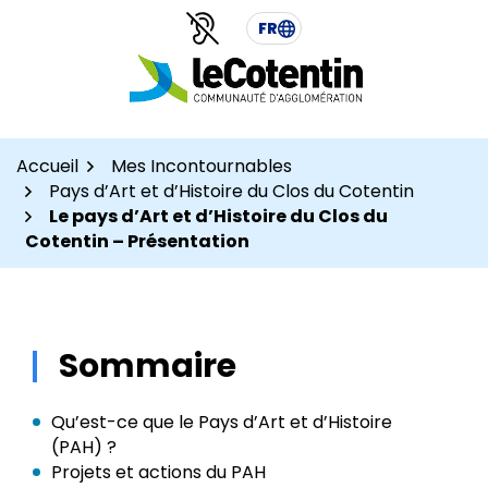
Aller
Aller
Gestion des traceurs
FR
au
au
contenu
pied
de
page
Accueil
Mes Incontournables
Pays d’Art et d’Histoire du Clos du Cotentin
Le pays d’Art et d’Histoire du Clos du
Cotentin – Présentation
Sommaire
Qu’est-ce que le Pays d’Art et d’Histoire
(PAH) ?
Projets et actions du PAH