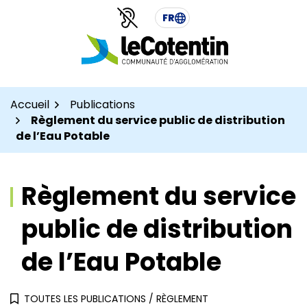
Aller
Aller
Gestion des traceurs
FR
au
au
contenu
pied
de
page
Accueil
Publications
Règlement du service public de distribution
de l’Eau Potable
Règlement du service
public de distribution
de l’Eau Potable
TOUTES LES PUBLICATIONS
/
RÈGLEMENT