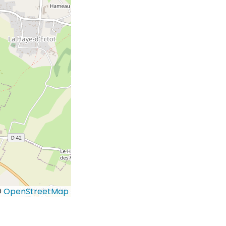
©
OpenStreetMap