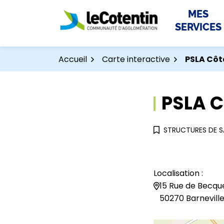
Aller
Aller
Gestion des traceurs
MES
au
au
SERVICES
contenu
pied
de
page
Accueil
Carte interactive
PSLA Côte
PSLA C
STRUCTURES DE S
Localisation :
15 Rue de Becque
50270 Barnevill