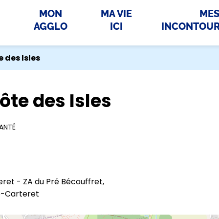
MON
MA VIE
ME
AGGLO
ICI
INCONTOU
 des Isles
ôte des Isles
ANTÉ
ret - ZA du Pré Bécouffret,
e-Carteret