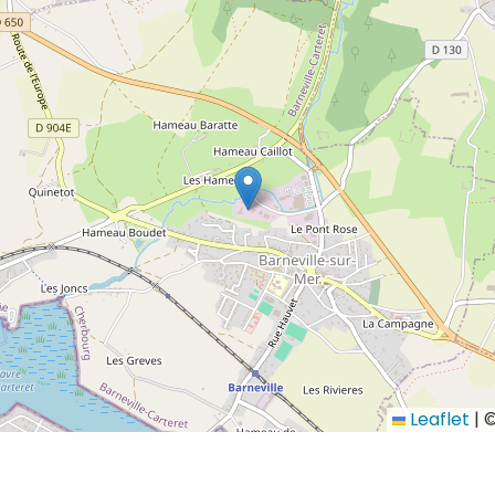
Leaflet
|