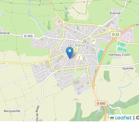
Leaflet
|