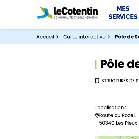
Aller
Aller
Gestion des traceurs
MES
au
au
SERVICES
contenu
pied
de
page
Accueil
Carte interactive
Pôle de 
Pôle d
STRUCTURES DE S
Localisation :
Route du Rozel,
50340 Les Pieux