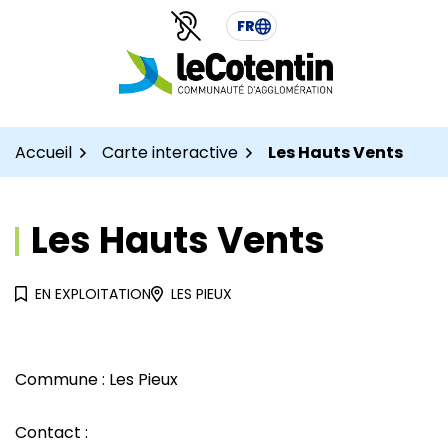
Aller
Aller
Gestion des traceurs
FR
au
au
contenu
pied
de
page
Accueil
Carte interactive
Les Hauts Vents
Les Hauts Vents
EN EXPLOITATION
LES PIEUX
Commune : Les Pieux
Contact :