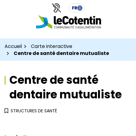
Aller
Aller
Gestion des traceurs
FR
au
au
contenu
pied
de
page
Accueil
Carte interactive
Centre de santé dentaire mutualiste
Centre de santé
dentaire mutualiste
STRUCTURES DE SANTÉ