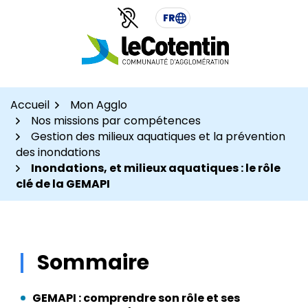
Aller
Aller
Gestion des traceurs
FR
au
au
contenu
pied
de
page
Accueil
Mon Agglo
Nos missions par compétences
Gestion des milieux aquatiques et la prévention
des inondations
Inondations, et milieux aquatiques : le rôle
clé de la GEMAPI
Sommaire
GEMAPI : comprendre son rôle et ses