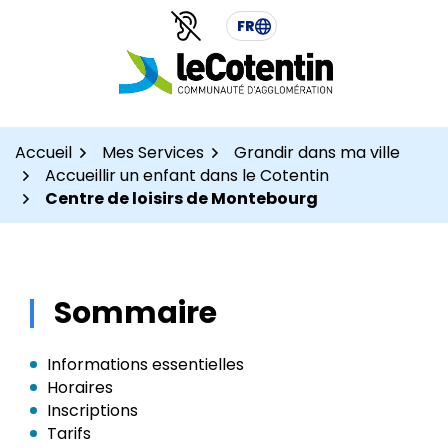
Aller
Aller
Gestion des traceurs
FR
au
au
contenu
pied
de
page
Accueil
Mes Services
Grandir dans ma ville
Accueillir un enfant dans le Cotentin
Centre de loisirs de Montebourg
Sommaire
Informations essentielles
Horaires
Inscriptions
Tarifs