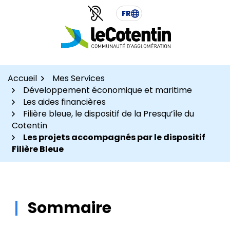
Aller
Aller
Gestion des traceurs
FR
au
au
contenu
pied
de
page
Accueil
Mes Services
Développement économique et maritime
Les aides financières
Filière bleue, le dispositif de la Presqu’île du
Cotentin
Les projets accompagnés par le dispositif
Filière Bleue
Sommaire