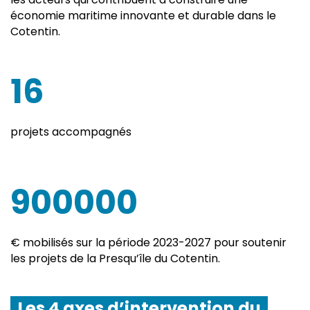
économie maritime innovante et durable dans le
Cotentin.
16
Chiffres clés
projets accompagnés
900000
Chiffres clés
€ mobilisés sur la période 2023-2027 pour soutenir
les projets de la Presqu’île du Cotentin.
Les 4 axes d’intervention du