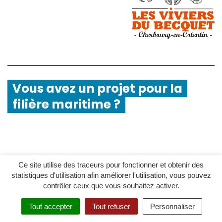
Vous avez un projet pour la
filière maritime ?
Le dispositif Filière Bleue
accompagne les
Ce site utilise des traceurs pour fonctionner et obtenir des
statistiques d'utilisation afin améliorer l'utilisation, vous pouvez
initiatives contribuant au développement
contrôler ceux que vous souhaitez activer.
durable des activités maritimes du territoire
.
Tout accepter
Tout refuser
Personnaliser
MENU
RECHERCHER