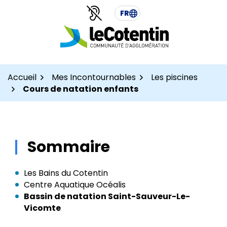
Aller
Aller
Gestion des traceurs
FR
au
au
contenu
pied
de
page
Accueil
Mes Incontournables
Les piscines
Cours de natation enfants
Sommaire
Les Bains du Cotentin
Centre Aquatique Océalis
Bassin de natation Saint-Sauveur-Le-
Vicomte