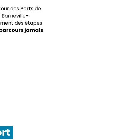
 Tour des Ports de
 Barneville-
amment des étapes
 parcours jamais
ort