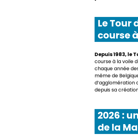
Le Tour 
course à
Depuis 1983, le 
course à la voile
chaque année des 
même de Belgique
d’agglomération d
depuis sa création
2026 : u
de la M