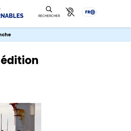
S
FR
RNABLES
RECHERCHER
anche
 édition