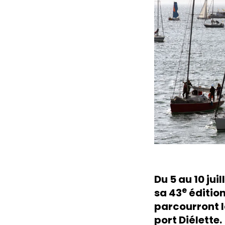
Du 5 au 10 jui
e
sa 43
édition
parcourront l
port Diélette.