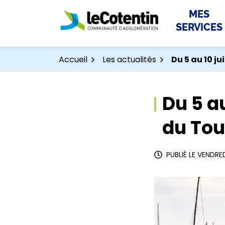
Aller
Aller
Gestion des traceurs
MES
au
au
SERVICES
contenu
pied
de
page
Accueil
Les actualités
Du 5 au 10 ju
Du 5 au
du Tou
PUBLIÉ LE
VENDRED