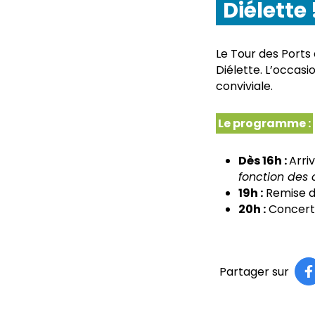
Diélette 
Le Tour des Ports 
Diélette. L’occas
conviviale.
Le programme :
Dès 16h :
Arri
fonction des 
19h :
Remise d
20h :
Concert
Partager sur
P
(