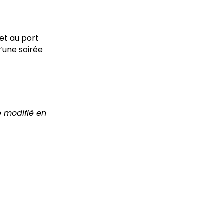
let au port
’une soirée
re modifié en
)