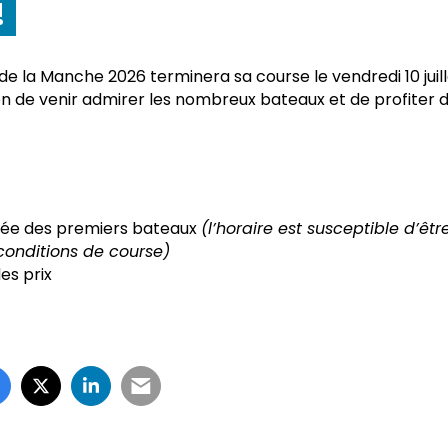
!
de la Manche 2026 terminera sa course le vendredi 10 juil
ion de venir admirer les nombreux bateaux et de profiter d
vée des premiers bateaux
(l’horaire est susceptible d’êt
conditions de course)
es prix
artager sur Facebook
ouverture dans un nouvel onglet)
Partager sur X (Twitter)
(ouverture dans un nouvel onglet)
Partager sur LinkedIn
(ouverture dans un nouvel onglet)
Partager par e-mail
(ouverture dans un nouvel onglet