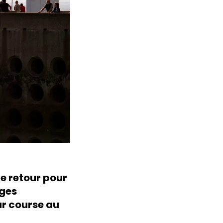
de retour pour
ages
ur course au