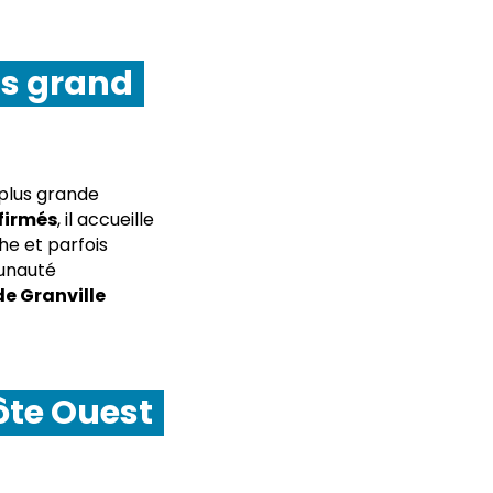
us grand
 plus grande
firmés
, il accueille
e et parfois
unauté
de Granville
côte Ouest